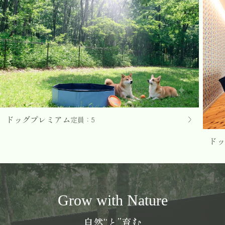
ドッグプレミアム
定員：5
ドッ
Grow with Nature
自然“と”育む