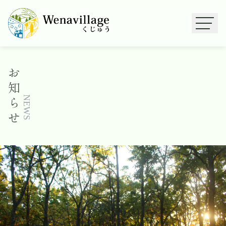
お
知
ら
NEWS
せ