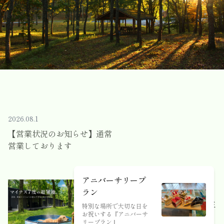
2026.08.1
【営業状況のお知らせ】通常
営業しております
アニバーサリープ
2026.07.1
ラン
【ファミリープラン】小学生
特別な場所で大切な日を
お祝いする『アニバーサ
以下のお子様の宿泊料が無
リープラン』