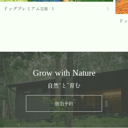
ドッグプレミアム
定員：5
ドッ
Grow with Nature
自然“と”育む
宿泊予約