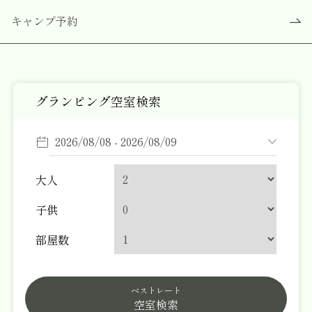
キャンプ予約
グランピング空室検索
大人
ウェナヴィレッジくじゅう
子供
〒879-4911
大分県玖珠郡九重町田野1685-3
部屋数
070-3170-9452
ベストレート
wena-village@wellness-supply.co.jp
空室検索