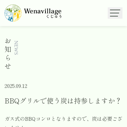
お
NEWS
知
ら
せ
2025.09.12
BBQグリルで使う炭は持参しますか？
ガス式のBBQコンロとなりますので、炭は必要ござ