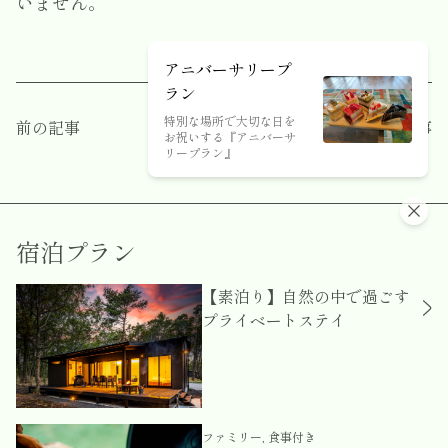
いません。
アニバーサリープ
ラン
特別な場所で大切な日を
前の記事
すべてのお知らせ
次の記事
お祝いする『アニバーサ
リープラン』
宿泊プラン
【素泊り】自然の中で過ごす
プライベートステイ
ファミリー, 食事付き