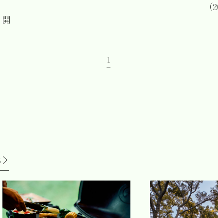
（2
」開
1
S