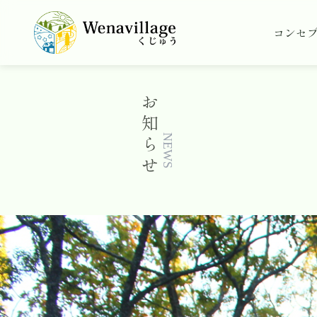
コンセ
お
知
ら
NEWS
せ