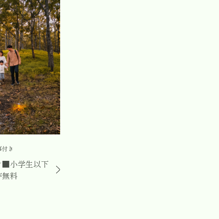
事付き
ン■小学生以下
が無料