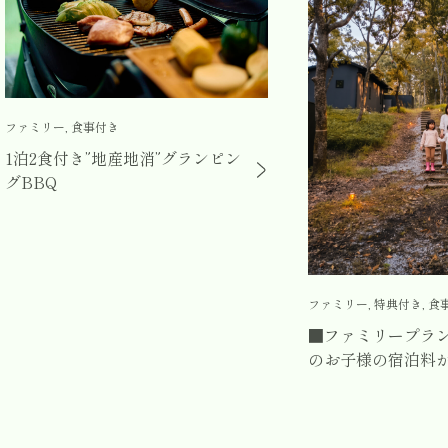
ファミリー, 食事付き
1泊2食付き”地産地消”グランピン
グBBQ
ファミリー, 特典付き, 食
■ファミリープラ
のお子様の宿泊料