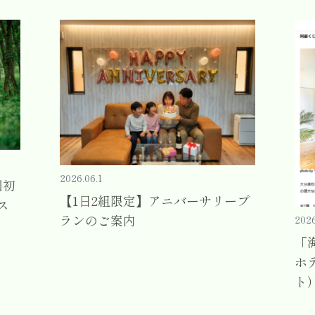
2026.06.1
州初
【1日2組限定】アニバーサリープ
ス
ランのご案内
2026
「
ホ
ト）.