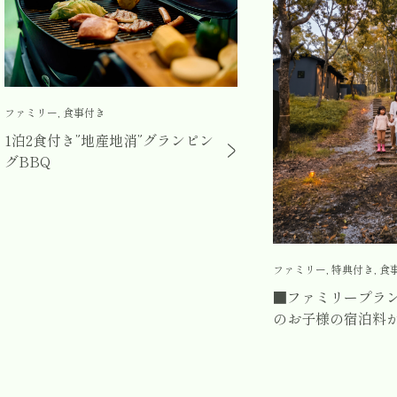
ファミリー, 食事付き
1泊2食付き”地産地消”グランピン
グBBQ
ファミリー, 特典付き, 食
■ファミリープラ
のお子様の宿泊料