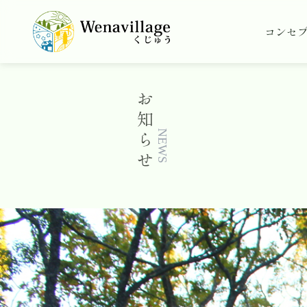
コンセ
お
知
ら
NEWS
せ