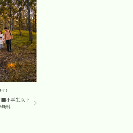
事付き
ン■小学生以下
が無料