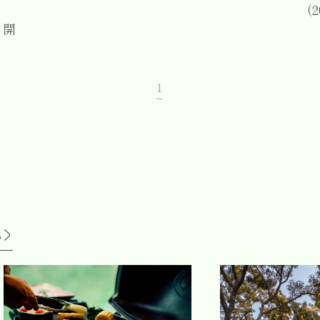
（2
」開
1
S