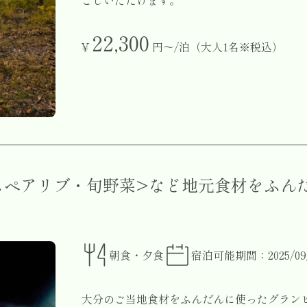
ごしいただけます。
22,300
¥
円〜/泊（大人1名※税込）
スペアリブ・旬野菜>など地元食材をふん
朝食・夕食
宿泊可能期間：2025/09/06
大分のご当地食材をふんだんに使ったグラン