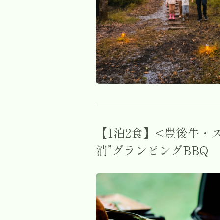
す
べ
【1泊2食】<豊後牛・
て
消”グランピングBBQ
フ
ァ
ミ
リ
ー