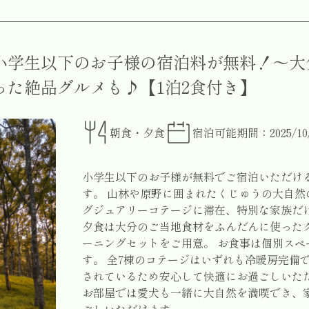
小学生以下のお子様の宿泊料が無料！～大
った絶品グルメも♪【1泊2食付き】
朝食・夕食
宿泊可能期間：2025/10/01
小学生以下のお子様が無料でご宿泊いただけ
す。 山林や原野に囲まれたくじゅうの大自
グジュアリーコテージに滞在、特別な家族だ
夕食は大分のご当地食材をふんだんに使った
ーニングセットをご用意。 お食事は個別ス
す。 全7棟のコテージはいずれも冷暖房完備
されているため安心して快適にお過ごしいた
お部屋では愛犬も一緒に大自然を満喫でき、