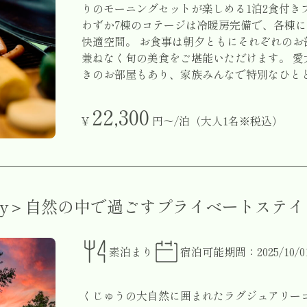
りのモーニングセットが楽しめる1泊2食付き
わずか7棟のコテージは冷暖房完備で、各棟
快適空間。 お食事は朝夕ともにそれぞれの
兼ねなく旬の美食をご堪能いただけます。 
きのお部屋もあり、家族みんなで特別なひと
22,300
¥
円〜/泊（大人1名※税込）
 stay＞自然の中で過ごすプライベートステ
素泊まり
宿泊可能期間：2025/10/01 
くじゅうの大自然に囲まれたラグジュアリー