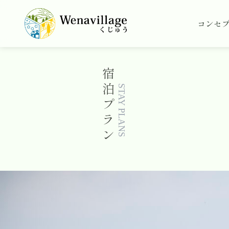
コンセ
宿
泊
STAY PLANS
プ
ラ
ン