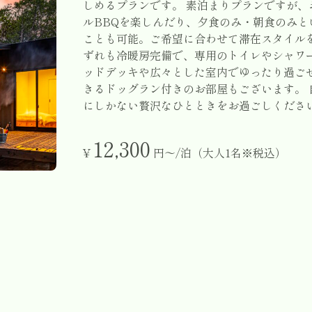
しめるプランです。 素泊まりプランですが
ルBBQを楽しんだり、夕食のみ・朝食のみ
ことも可能。ご希望に合わせて滞在スタイルを
ずれも冷暖房完備で、専用のトイレやシャワ
ッドデッキや広々とした室内でゆったり過ご
きるドッグラン付きのお部屋もございます。
にしかない贅沢なひとときをお過ごしくださ
12,300
¥
円〜/泊（大人1名※税込）