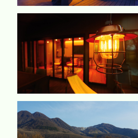
す
べ
て
ア
ク
テ
ィ
ビ
テ
ィ
オ
プ
シ
ョ
ン