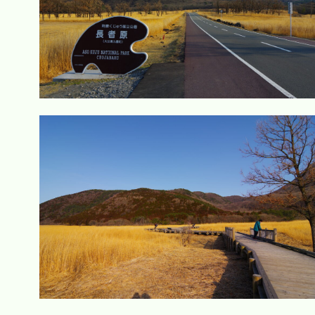
周
辺
観
光
料
理
施
設
自
然