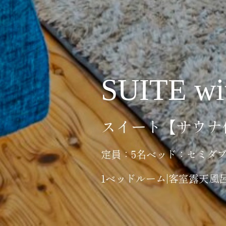
SUITE w
スイート【サウナ
定員：5名
ベッド：セミダブ
1ベッドルーム
|
客室露天風