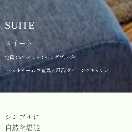
SUITE
スイート
定員：5名
ベッド：セミダブル2台
1ベッドルーム
|
客室露天風呂
|
ダイニングキッチン
シンプルに
自然を堪能