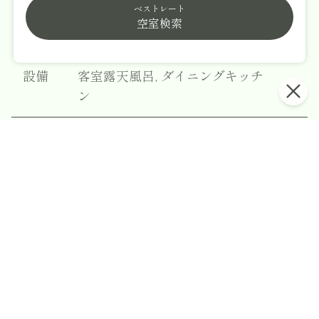
ベストレート
ベッド
セミダブル2台
空室検索
間取り
2DK （セミダブル2台）
設備
客室露天風呂, ダイニングキッチ
ン
12300
¥
円〜/泊（大人1名※税込）
空室カレンダーを見る